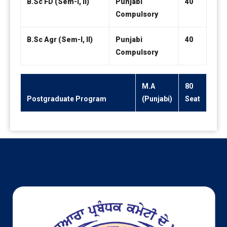
B.Sc FD (Sem-I, II)
Punjabi
40
Compulsory
B.Sc Agr (Sem-I, II)
Punjabi
40
Compulsory
M.A
80
Postgraduate Program
(Punjabi)
Seat